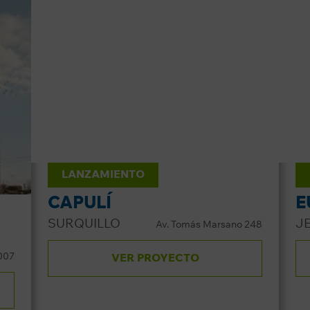
LANZAMIENTO
CAPULÍ
E
SURQUILLO
J
Av. Tomás Marsano 248
1007
VER PROYECTO
anto 1335