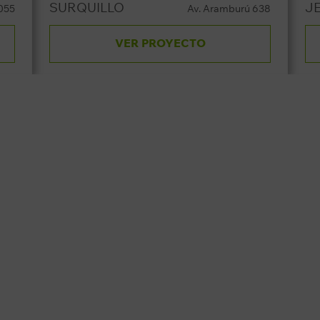
SURQUILLO
J
055
Av. Aramburú 638
VER PROYECTO
00