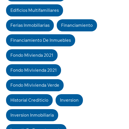
Edificios Multifamiliares
Ferias Inmobiliarias
Financiamiento
Financiamiento De Inmuebles
Fondo Mivienda 2021
Fondo Mivivienda 2021
Fondo Mivivienda Verde
Historial Crediticio
Inversion
Inversion Inmobiliaria