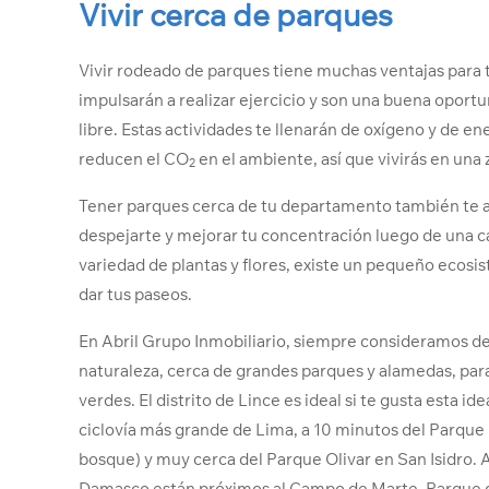
Vivir cerca de parques
Vivir rodeado de parques tiene muchas ventajas para tu
impulsarán a realizar ejercicio y son una buena oportun
libre. Estas actividades te llenarán de oxígeno y de e
reducen el CO
en el ambiente, así que vivirás en un
2
Tener parques cerca de tu departamento también te a
despejarte y mejorar tu concentración luego de una c
variedad de plantas y flores, existe un pequeño ecosis
dar tus paseos.
En Abril Grupo Inmobiliario, siempre consideramos de
naturaleza, cerca de grandes parques y alamedas, para
verdes. El distrito de Lince es ideal si te gusta esta 
ciclovía más grande de Lima, a 10 minutos del Parque 
bosque) y muy cerca del Parque Olivar en San Isidro
Damasco están próximos al Campo de Marte, Parque de