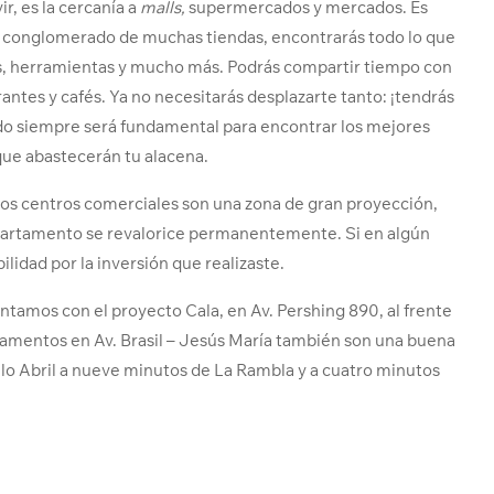
ir, es la cercanía a
malls,
supermercados y mercados. Es
un conglomerado de muchas tiendas, encontrarás todo lo que
es, herramientas y mucho más. Podrás compartir tiempo con
antes y cafés. Ya no necesitarás desplazarte tanto: ¡tendrás
o siempre será fundamental para encontrar los mejores
s que abastecerán tu alacena.
a los centros comerciales son una zona de gran proyección,
departamento se revalorice permanentemente. Si en algún
idad por la inversión que realizaste.
ontamos con el proyecto Cala, en Av. Pershing 890, al frente
tamentos en Av. Brasil – Jesús María también son una buena
lo Abril a nueve minutos de La Rambla y a cuatro minutos