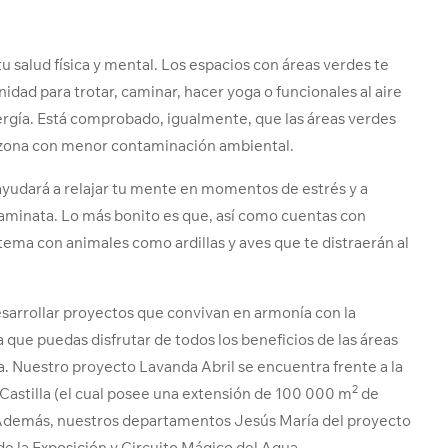
 salud física y mental. Los espacios con áreas verdes te
idad para trotar, caminar, hacer yoga o funcionales al aire
nergía. Está comprobado, igualmente, que las áreas verdes
a zona con menor contaminación ambiental.
yudará a relajar tu mente en momentos de estrés y a
aminata. Lo más bonito es que, así como cuentas con
tema con animales como ardillas y aves que te distraerán al
sarrollar proyectos que convivan en armonía con la
 que puedas disfrutar de todos los beneficios de las áreas
idea. Nuestro proyecto Lavanda Abril se encuentra frente a la
2
Castilla (el cual posee una extensión de 100 000 m
de
. Además, nuestros departamentos Jesús María del proyecto
 la Exposición y Circuito Mágico del Agua.