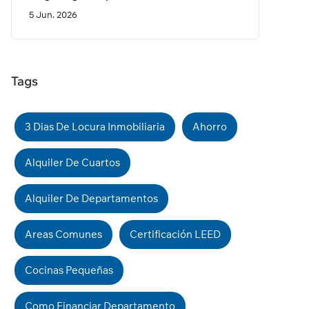
5 Jun. 2026
Tags
3 Dias De Locura Inmobiliaria
Ahorro
Alquiler De Cuartos
Alquiler De Departamentos
Areas Comunes
Certificación LEED
Cocinas Pequeñas
Como Financiar Departamento