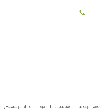
Beneficios de comprar tu depa en
una feria inmobiliaria
Abril Grupo Inmobiliario
3 May. 2024
¿Estás a punto de comprar tu depa, pero estás esperando