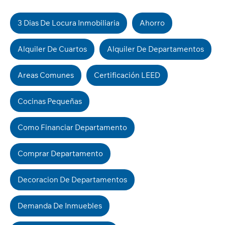
3 Dias De Locura Inmobiliaria
Ahorro
Alquiler De Cuartos
Alquiler De Departamentos
Areas Comunes
Certificación LEED
Cocinas Pequeñas
Como Financiar Departamento
Comprar Departamento
Decoracion De Departamentos
Demanda De Inmuebles