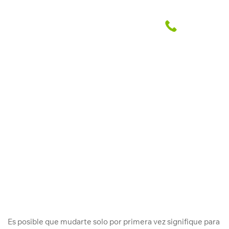
Beneficios de independizarse y
vivir solo
Abril Grupo Inmobiliario
20 Jul. 2023
Es posible que mudarte solo por primera vez signifique para