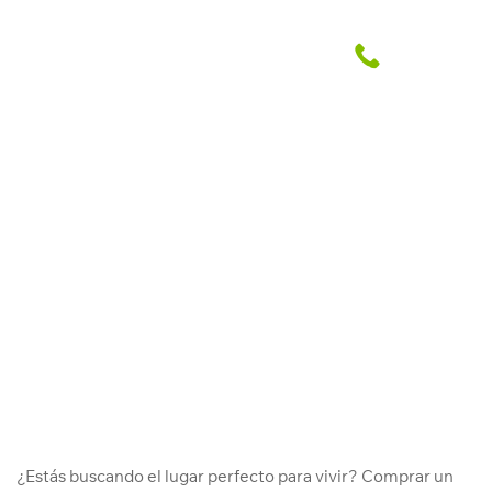
Conoce las ventajas de vivir en
Santa Beatriz
Abril Grupo Inmobiliario
21 Mar. 2024
¿Estás buscando el lugar perfecto para vivir? Comprar un