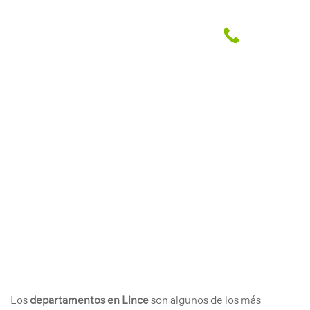
Consejos para comprar un
departamento en Lince
Abril Grupo Inmobiliario
25 May. 2019
Los
departamentos en Lince
son algunos de los más