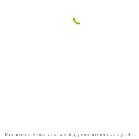
¿Qué elementos necesitas en tu
departamento en Santa Beatriz?
Abril Grupo Inmobiliario
4 Sep. 2018
Mudarse no es una tarea sencilla, y mucho menos elegir el