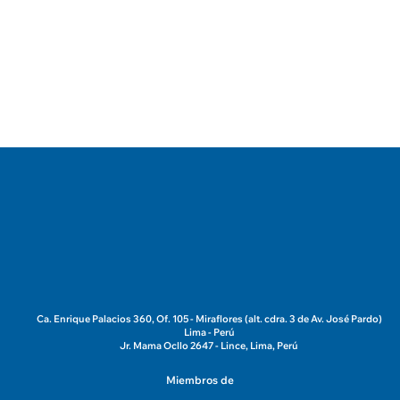
Post Siguiente
Medidas de seguridad en
departamentos con balcones
Ca. Enrique Palacios 360, Of. 105 - Miraflores (alt. cdra. 3 de Av. José Pardo)
Lima - Perú
Jr. Mama Ocllo 2647 - Lince, Lima, Perú
Miembros de