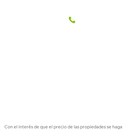
7 consejos para decorar el
comedor de tu departamento
Abril Grupo Inmobiliario
24 Abr. 2018
Con el interés de que el precio de las propiedades se haga