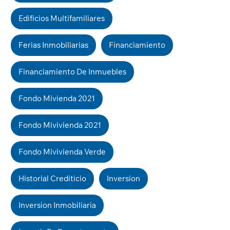
Edificios Multifamiliares
Ferias Inmobiliarias
Financiamiento
Financiamiento De Inmuebles
Fondo Mivienda 2021
Fondo Mivivienda 2021
Fondo Mivivienda Verde
Historial Crediticio
Inversion
Inversion Inmobiliaria