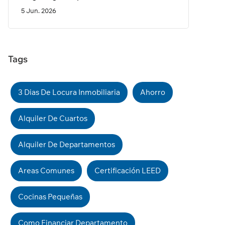
5 Jun. 2026
Tags
3 Dias De Locura Inmobiliaria
Ahorro
Alquiler De Cuartos
Alquiler De Departamentos
Areas Comunes
Certificación LEED
Cocinas Pequeñas
Como Financiar Departamento