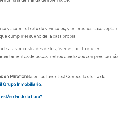
mentar si la demanda también sube.
e y asumir el reto de vivir solos, y en muchos casos optan
ue cumplir el sueño de la casa propia.
de a las necesidades de los jóvenes, por lo que en
n departamentos de pocos metros cuadrados con precios más
 en Miraflores
son los favoritos! Conoce la oferta de
il Grupo Inmobiliario
.
s están dando la hora?