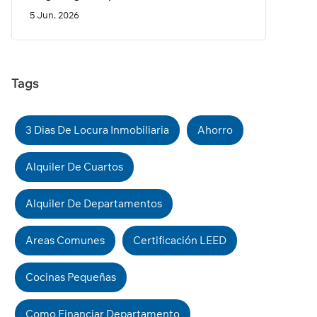
5 Jun. 2026
Tags
3 Dias De Locura Inmobiliaria
Ahorro
Alquiler De Cuartos
Alquiler De Departamentos
Areas Comunes
Certificación LEED
Cocinas Pequeñas
Como Financiar Departamento