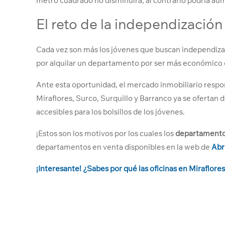
metro cuadrado no disminuirá, al contrario podría au
El reto de la independización
Cada vez son más los jóvenes que buscan independizars
por alquilar un departamento por ser más económico q
Ante esta oportunidad, el mercado inmobiliario respon
Miraflores, Surco, Surquillo y Barranco ya se oferta
accesibles para los bolsillos de los jóvenes.
¡Estos son los motivos por los cuales los
departamentos
departamentos en venta disponibles en la web de
Abr
¡Interesante! ¿Sabes por qué las oficinas en Miraflore