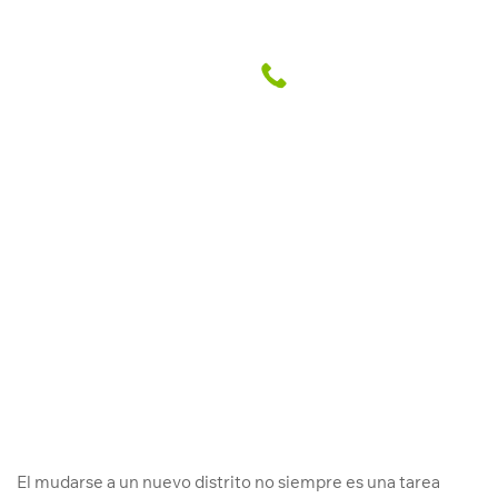
Los 4 mejores restaurantes en
Magdalena del Mar
Abril Grupo Inmobiliario
19 May. 2019
El mudarse a un nuevo distrito no siempre es una tarea