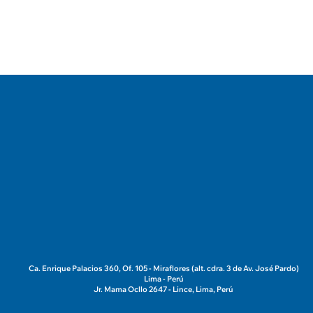
conocer si vas a comprar tu
depa joven
Ca. Enrique Palacios 360, Of. 105 - Miraflores (alt. cdra. 3 de Av. José Pardo)
Lima - Perú
Jr. Mama Ocllo 2647 - Lince, Lima, Perú