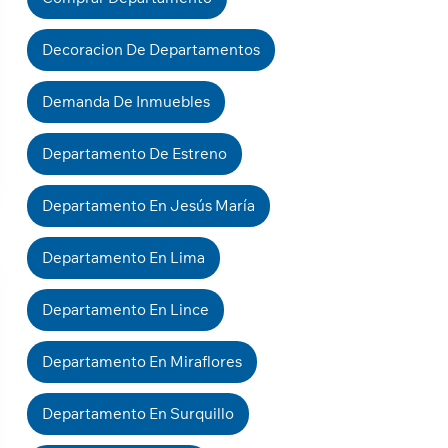
Decoracion De Departamentos
Demanda De Inmuebles
Departamento De Estreno
Departamento En Jesús María
Departamento En Lima
Departamento En Lince
Departamento En Miraflores
Departamento En Surquillo