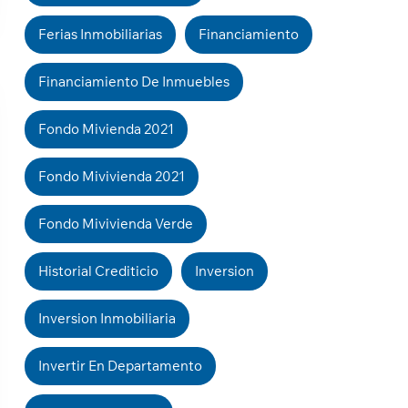
Ferias Inmobiliarias
Financiamiento
Financiamiento De Inmuebles
Fondo Mivienda 2021
Fondo Mivivienda 2021
Fondo Mivivienda Verde
Historial Crediticio
Inversion
Inversion Inmobiliaria
Invertir En Departamento