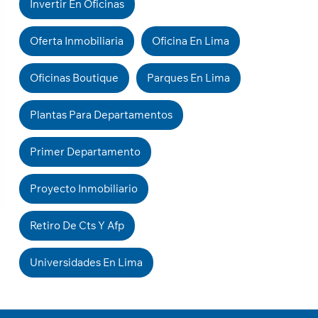
Invertir En Oficinas
Oferta Inmobiliaria
Oficina En Lima
Oficinas Boutique
Parques En Lima
Plantas Para Departamentos
Primer Departamento
Proyecto Inmobiliario
Retiro De Cts Y Afp
Universidades En Lima