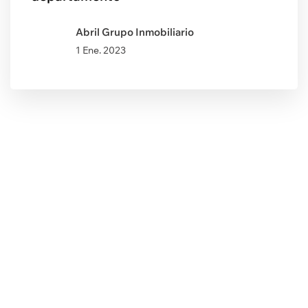
Abril Grupo Inmobiliario
1 Ene. 2023
Post Anterior
5 maneras de divertirte con tus
hijos en casa (¡sin pantallas!)