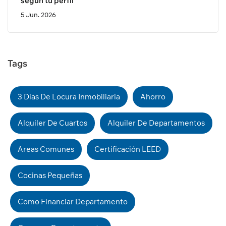
según tu perfil
5 Jun. 2026
Tags
3 Dias De Locura Inmobiliaria
Ahorro
Alquiler De Cuartos
Alquiler De Departamentos
Areas Comunes
Certificación LEED
Cocinas Pequeñas
Como Financiar Departamento