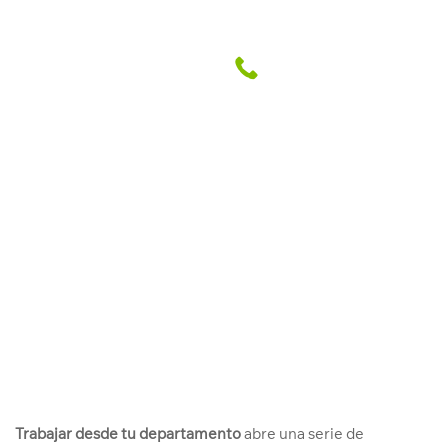
Si trabajas en casa, con estos
consejos te organizarás mejor
Abril Grupo Inmobiliario
9 Ene. 2017
Trabajar desde tu departamento
abre una serie de