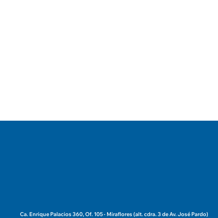
Post Siguiente
Mascotas en departamentos:
entre alegrías y complicaciones
Ca. Enrique Palacios 360, Of. 105 - Miraflores (alt. cdra. 3 de Av. José Pardo)