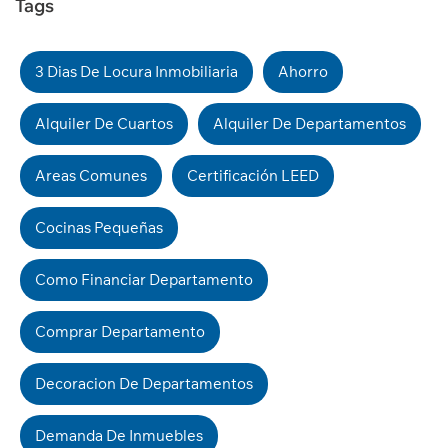
Tags
3 Dias De Locura Inmobiliaria
Ahorro
Alquiler De Cuartos
Alquiler De Departamentos
Areas Comunes
Certificación LEED
Cocinas Pequeñas
Como Financiar Departamento
Comprar Departamento
Decoracion De Departamentos
Demanda De Inmuebles