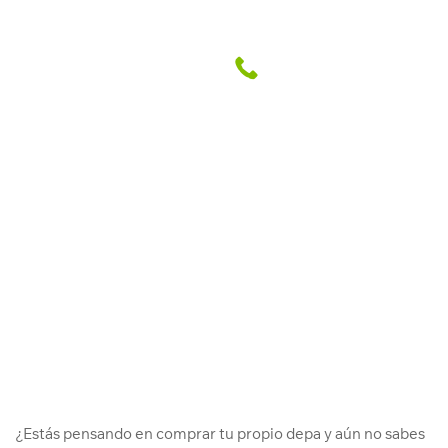
4 ventajas de comprar tu depa
con vista interna
Abril Grupo Inmobiliario
27 May. 2022
¿Estás pensando en comprar tu propio depa y aún no sabes