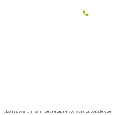
5 Ventajas de comprar tu depa en
una Feria Inmobiliaria
Abril Grupo Inmobiliario
1 Mar. 2023
¿Estás por iniciar una nueva etapa en tu vida? Es posible que