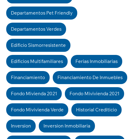
Departamentos Pet Friendly
Departamentos Verdes
Edificio Sismorresistente
Edificios Multifamiliares
Ferias Inmobiliarias
Financiamiento
Financiamiento De Inmuebles
Fondo Mivienda 2021
Fondo Mivivienda 2021
Fondo Mivivienda Verde
Historial Crediticio
Inversion
Inversion Inmobiliaria