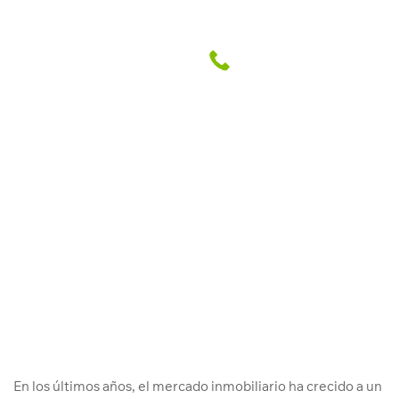
¿Por qué Lince es de los más
atractivos distritos para vivir en
Lima?
Abril Grupo Inmobiliario
18 Feb. 2019
En los últimos años, el mercado inmobiliario ha crecido a un