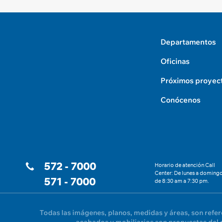
Departamentos
Oficinas
Próximos proyec
Conócenos
572 - 7000
Horario de atención Call
Center: De lunes a doming
571 - 7000
de 8:30 am a 7:30 pm.
Todas las imágenes, planos, medidas y áreas, son refe