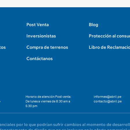
Post Venta
Blog
Inversionistas
Protección al cons
tos
Compra de terrenos
Libro de Reclamaci
Contáctanos
Horario de atención Post venta:
informes@abril.pe
o
De lunes a viernes de 8:30 am a
contacto@abril.pe
5:30 pm
renciales por lo que podrían sufrir cambios al momento de desarrol