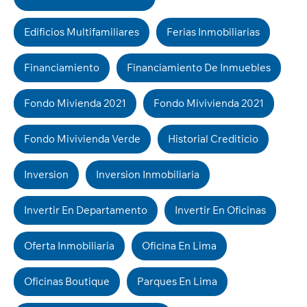
Edificios Multifamiliares
Ferias Inmobiliarias
Financiamiento
Financiamiento De Inmuebles
Fondo Mivienda 2021
Fondo Mivivienda 2021
Fondo Mivivienda Verde
Historial Crediticio
Inversion
Inversion Inmobiliaria
Invertir En Departamento
Invertir En Oficinas
Oferta Inmobiliaria
Oficina En Lima
Oficinas Boutique
Parques En Lima