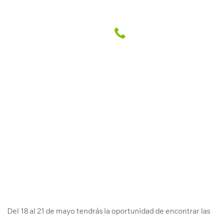
ExpoMivivienda: 12 mil viviendas
en ofertas
Abril Grupo Inmobiliario
16 May. 2017
Del 18 al 21 de mayo tendrás la oportunidad de encontrar las