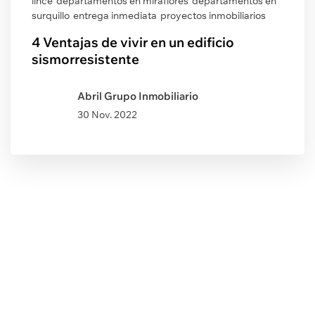
lince
departamentos en miraflores
departamentos en
surquillo
entrega inmediata
proyectos inmobiliarios
4 Ventajas de vivir en un edificio
sismorresistente
Abril Grupo Inmobiliario
30 Nov. 2022
Post Anterior
Refresca tu hogar con la
decoración pop