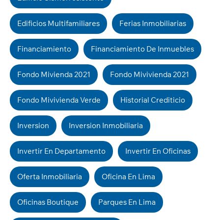
Edificios Multifamiliares
Ferias Inmobiliarias
Financiamiento
Financiamiento De Inmuebles
Fondo Mivienda 2021
Fondo Mivivienda 2021
Fondo Mivivienda Verde
Historial Crediticio
Inversion
Inversion Inmobiliaria
Invertir En Departamento
Invertir En Oficinas
Oferta Inmobiliaria
Oficina En Lima
Oficinas Boutique
Parques En Lima