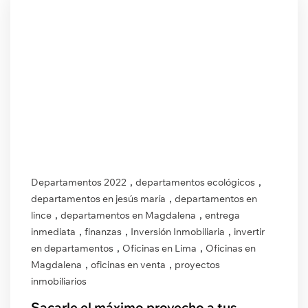
,
,
Departamentos 2022
departamentos ecológicos
,
departamentos en jesús maría
departamentos en
,
,
lince
departamentos en Magdalena
entrega
,
,
,
inmediata
finanzas
Inversión Inmobiliaria
invertir
,
,
en departamentos
Oficinas en Lima
Oficinas en
,
,
Magdalena
oficinas en venta
proyectos
inmobiliarios
Sacarle el máximo provecho a tus