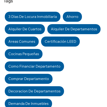
Tags
3 Dias De Locura Inmobiliaria
Ahorro
Alquiler De Cuartos
Alquiler De Departamentos
Areas Comunes
Certificación LEED
Cocinas Pequeñas
Como Financiar Departamento
Comprar Departamento
Decoracion De Departamentos
Demanda De Inmuebles